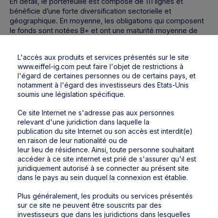
En détail, le portefeuille est composé de 111 lignes et
bénéficie d’une forte diversification sectorielle et
géographique. En moyenne, les obligations qui composent
le fonds sont notées B+ et ont une maturité moyenne de
4,2 années.
Eiffel Rendement 2028
présente ainsi un taux
de rendement actuariel de 6,3% (1) (brut de frais) à
L'accès aux produits et services présentés sur le site
maturité. Données au 27/08/2024.
www.eiffel-ig.com peut faire l'objet de restrictions à
l'égard de certaines personnes ou de certains pays, et
Depuis son lancement en juin 2023, la part R du fonds
notamment à l'égard des investisseurs des Etats-Unis
affiche une performance nette de frais de +12,73% (au
soumis une législation spécifique.
27/08/2024).
Eiffel Rendement 2028
est ouvert à la
commercialisation jusqu’au 31 décembre 2024. Les
Ce site Internet ne s'adresse pas aux personnes
performances passées ne préjugent pas des
relevant d'une juridiction dans laquelle la
performances futures.
publication du site Internet ou son accès est interdit(e)
en raison de leur nationalité ou de
leur lieu de résidence. Ainsi, toute personne souhaitant
accéder à ce site internet est prié de s'assurer qu'il est
“
Nous sommes extrêmement satisfaits des
juridiquement autorisé à se connecter au présent site
dans le pays au sein duquel la connexion est établie.
performances du fonds et nous nous
réjouissons de son succès auprès des
Plus généralement, les produits ou services présentés
investisseurs. Dans un contexte économique
sur ce site ne peuvent être souscrits par des
investisseurs que dans les juridictions dans lesquelles