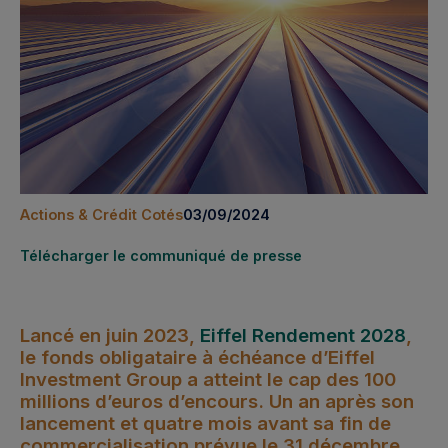
Actions & Crédit Cotés
03/09/2024
Télécharger le communiqué de presse
Lancé en juin 2023,
Eiffel Rendement 2028
,
le fonds obligataire à échéance d’Eiffel
Investment Group a atteint le cap des 100
millions d’euros d’encours. Un an après son
lancement et quatre mois avant sa fin de
commercialisation prévue le 31 décembre