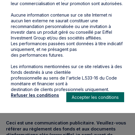
et géopolitique incertain, la volatilité sur les
leur commercialisation et leur promotion sont autorisées.
taux d’intérêt devrait persister. Nous pensons
Aucune information contenue sur ce site Internet ni
que le segment des obligations à haut
aucun lien externe ne saurait constituer une
rendement restera le plus attractif en cette
recommandation personnalisée ou une invitation à
fin d’année,
”
investir dans un produit géré ou conseillé par Eiffel
Investment Group et/ou des sociétés affiliées.
Les performances passées sont données à titre indicatif
déclare Guillaume Truttmann
,
gérant d’Eiffel
uniquement, et ne présagent pas
Rendement 2028
des performances futures.
Les informations mentionnées sur ce site relatives à des
(1) Le taux de rendement actuariel est une estimation du
fonds destinés à une clientèle
taux de rendement à maturité au 27/08/2024, dans un
professionnelle au sens de l'article L.533-16 du Code
scénario sans défaut et basé sur la réalisation
monétaire et financier sont à
d’hypothèses de marché définies par la société de gestion.
destination de clients professionnels uniquement.
Il ne constitue en aucun cas une promesse de rendement
Refuser les conditions
Accepter les conditions
ou de performance.
Télécharger le communiqué de presse
Ceci est une communication publicitaire. Veuillez-vous
référer au règlement des fonds et aux documents
d’informations clés (www.eiffel-ig.com) avant de