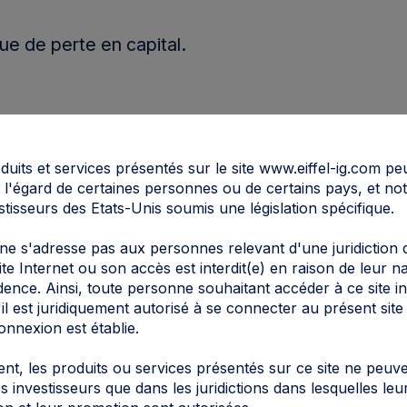
ue de perte en capital.
uits et services présentés sur le site www.eiffel-ig.com peut
 à l'égard de certaines personnes ou de certains pays, et n
stisseurs des Etats-Unis soumis une législation spécifique.
 les investissements en Europe et plus
 ne s'adresse pas aux personnes relevant d'une juridiction d
ite Internet ou son accès est interdit(e) en raison de leur na
llemagne et en Scandinavie. Eiffel
idence. Ainsi, toute personne souhaitant accéder à ce site in
rrain (visite des entreprises, analyse
il est juridiquement autorisé à se connecter au présent site
onnexion est établie.
nt, les produits ou services présentés sur ce site ne peuve
un risque de perte en capital et nécessite
s investisseurs que dans les juridictions dans lesquelles leu