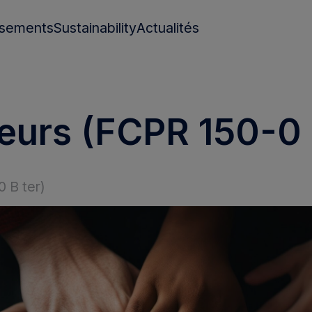
ssements
Sustainability
Actualités
Sustainability and Impact Innovation Center
SFDR
neurs (FCPR 150-0 
és
0 B ter)