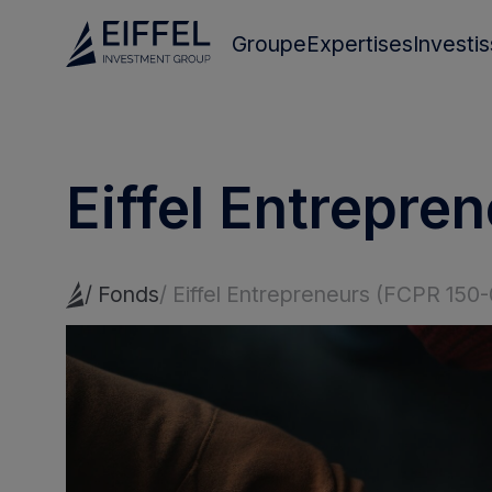
Groupe
Expertises
Investi
Qui sommes nous
Dette Privée
L'équipe
Infrastructures
Eiffel Entrepre
Private Equity
Actions & Crédit Cot
/
Fonds
/
Eiffel Entrepreneurs (FCPR 150-