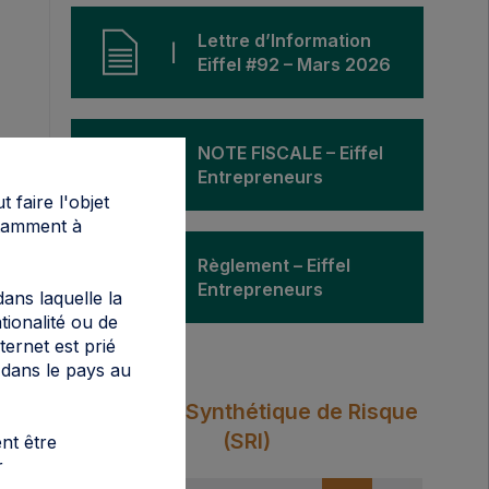
Lettre d’Information 
|
Eiffel #92 – Mars 2026
NOTE FISCALE – Eiffel 
|
Entrepreneurs
 faire l'objet
otamment à
Règlement – Eiffel 
|
Entrepreneurs
ans laquelle la
tionalité ou de
ternet est prié
 dans le pays au
Indicateur Synthétique de Risque
(SRI)
nt être
r