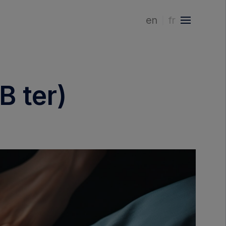
en
fr
B ter)