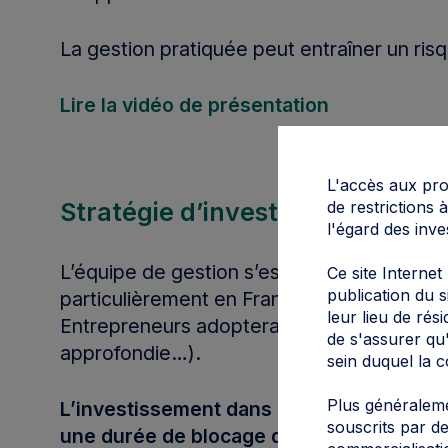
La gestion pratiquée peut entraîner un risq
Lire la vidéo de présentation
L'accès aux prod
de restrictions
Stratégie d’investissement
l'égard des inve
L’équipe de gestion s’est spécialisée dans
Ce site Internet
publication du s
particulièrement en France, en Italie, en A
leur lieu de rés
Entrepreneurs adoptera une approche de te
de s'assurer qu'
approfondie…).
sein duquel la c
Plus généraleme
L’investissement dans le fonds comporte 
souscrits par de
une durée de blocage de 7 à 10 ans.