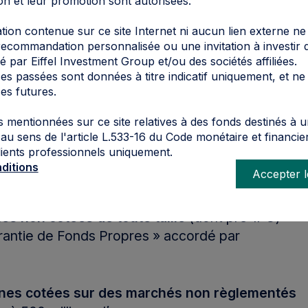
on et leur promotion sont autorisées.
cipal d’investir 75% minimum de son actif
ion contenue sur ce site Internet ni aucun lien externe ne 
recommandation personnalisée ou une invitation à investir 
ploi
(tel que décrit dans le Règlement du
é par Eiffel Investment Group et/ou des sociétés affiliées.
t aux investisseurs personnes morales, ayant
s passées sont données à titre indicatif uniquement, et ne
ar leurs associés contrôlant personnes
es futures.
ui souhaitent réinvestir pour ceux ayant cédé
6 inclus, au moins 60%, ou pour ceux ayant cédé
 mentionnées sur ce site relatives à des fonds destinés à u
au sens de l'article L.533-16 du Code monétaire et financie
, 70% du montant du produit de cette cession
clients professionnels uniquement.
-0 B ter I, 2 d° du CGI. Allocation cible de la
ditions
Accepter l
 non cotées de toute taille
(dont pré-IPO)
rantie de Fonds Propres » accordé par
es cotées sur des marchés non règlementés